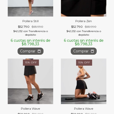
Pollera Still
Pollera Zen
$52.790
$65.990
$52.790
$65.990
$42.232
con
Transferencia o
$42.232
con
Transferencia o
depósito
depósito
6
cuotas sin interés de
6
cuotas sin interés de
$8.798,33
$8.798,33
Comprar
Comprar
15
%
OFF
15
%
OFF
Pollera Wave
Pollera Wave