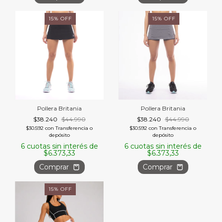
15
%
OFF
15
%
OFF
Pollera Britania
Pollera Britania
$38.240
$44.990
$38.240
$44.990
$30.592
con
Transferencia o
$30.592
con
Transferencia o
depósito
depósito
6
cuotas sin interés de
6
cuotas sin interés de
$6.373,33
$6.373,33
Comprar
Comprar
15
%
OFF