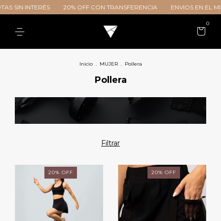
 SIN INTERÉS
20% OFF CON TRANSFERENCIA
ENVIOS EN EL MIS
0
Inicio
.
MUJER
.
Pollera
Pollera
Filtrar
20
%
OFF
20
%
OFF