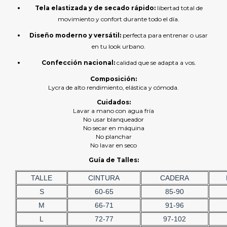
Tela elastizada y de secado rápido:
libertad total de
movimiento y confort durante todo el día.
Diseño moderno y versátil:
perfecta para entrenar o usar
en tu look urbano.
Confección nacional:
calidad que se adapta a vos.
Composición:
Lycra de alto rendimiento, elástica y cómoda.
Cuidados:
Lavar a mano con agua fría
No usar blanqueador
No secar en máquina
No planchar
No lavar en seco
Guía de Talles:
TALLE
CINTURA
CADERA
S
60-65
85-90
M
66-71
91-96
L
72-77
97-102