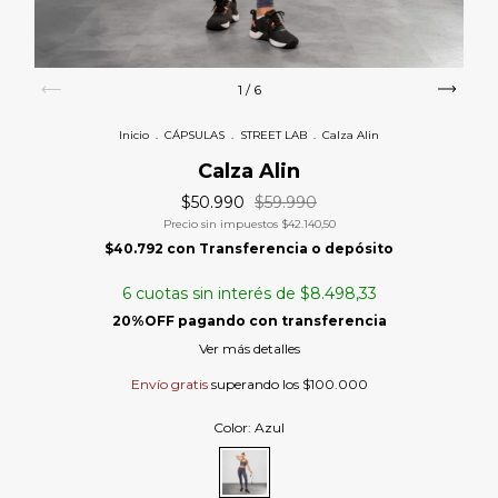
1
/
6
Inicio
.
CÁPSULAS
.
STREET LAB
.
Calza Alin
Calza Alin
$50.990
$59.990
Precio sin impuestos
$42.140,50
$40.792
con
Transferencia o depósito
6
cuotas sin interés de
$8.498,33
Ver más detalles
Envío gratis
superando los
$100.000
Color:
Azul