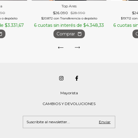
ra
Top Ares
990
$26.090
$28.990
$2
a o depósito
$20.872
con
Transferencia o depósito
$19.712
con
 de
$3.331,67
6
cuotas sin interés de
$4.348,33
6
cuotas si
Comprar
Mayorista
CAMBIOS Y DEVOLUCIONES