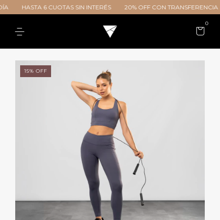
HASTA 6 CUOTAS SIN INTERÉS
20% OFF CON TRANSFERENCIA
0
15
%
OFF