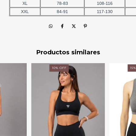
XL
78-83
108-116
XXL
84-91
117-130
Productos similares
10
%
OFF
15