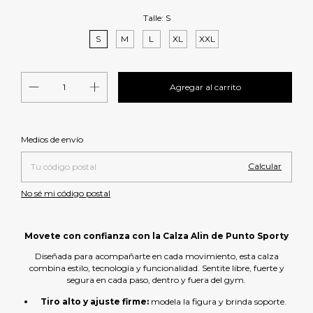
Talle:
S
S
M
L
XL
XXL
Cambiar CP
Entregas para el CP:
Medios de envío
Calcular
No sé mi código postal
Movete con confianza con la Calza Alin de Punto Sporty
Diseñada para acompañarte en cada movimiento, esta calza
combina estilo, tecnología y funcionalidad. Sentite libre, fuerte y
segura en cada paso, dentro y fuera del gym.
Tiro alto y ajuste firme:
modela la figura y brinda soporte.