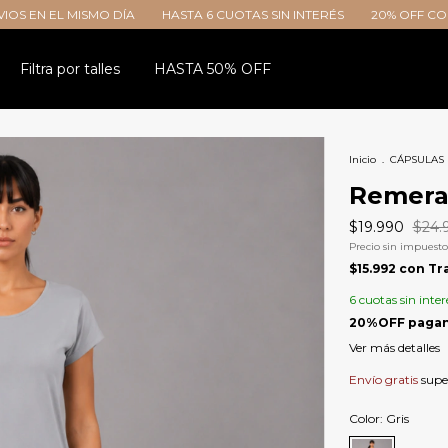
O DÍA
HASTA 6 CUOTAS SIN INTERÉS
20% OFF CON TRANSFERENC
Filtra por talles
HASTA 50% OFF
Inicio
.
CÁPSULAS
Remera
$19.990
$24.
Precio sin impuest
$15.992
con
Tr
6
cuotas sin inter
Ver más detalles
Envío gratis
supe
Color:
Gris