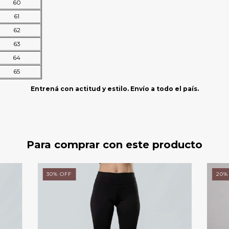
60
61
62
63
64
65
Entrená con actitud y estilo. Envío a todo el país.
Para comprar con este producto
30
%
OFF
20