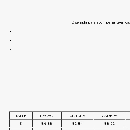
Diseñada para acompañarte en cada 
TALLE
PECHO
CINTURA
CADERA
S
84-88
82-84
88-92