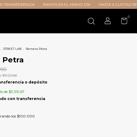
IA
ENVIOS EN EL MISMO DÍA
HASTA 6 CUOTAS SIN INTERÉS
20%
0
.
STREET LAB
.
Remera Petra
 Petra
990
os
$16.520,66
ansferencia o depósito
és de
$3.331,67
rando los
$100.000