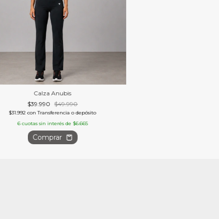
Calza Anubis
$39.990
$49.990
$31.992
con
Transferencia o depósito
6
cuotas sin interés de
$6.665
Comprar