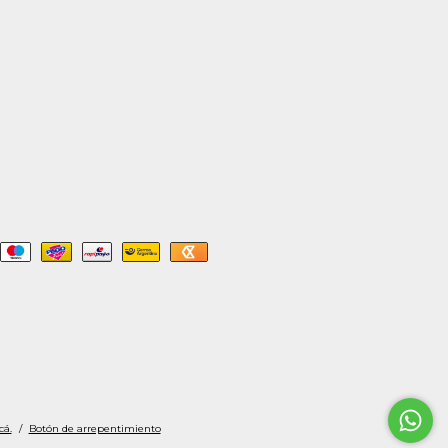
cá.
/
Botón de arrepentimiento