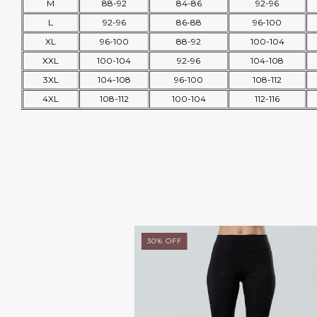
M
88-92
84-86
92-96
L
92-96
86-88
96-100
XL
96-100
88-92
100-104
XXL
100-104
92-96
104-108
3XL
104-108
96-100
108-112
4XL
108-112
100-104
112-116
30
%
OFF