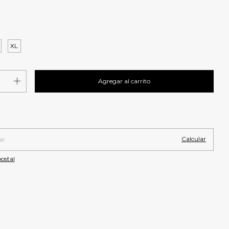
XL
Cambiar CP
 CP:
Calcular
ostal