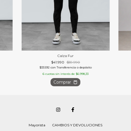
Calza Fur
$41.990
$59.990
$33.592
con
Transferencia o depósito
6
cuotas sin interés de
$6.998,33
Comprar
Mayorista
CAMBIOS Y DEVOLUCIONES