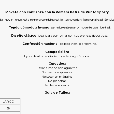
Movete con confianza con la Remera Petra de Punto Sporty
movimiento, esta remera combina estilo, tecnología y funcionalidad. Sentite l
Tejido cómodo y liviano:
permite entrenar o moverte con libertad.
Diseño clásico:
ideal para combinar con tus prendas deportivas.
Confección nacional:
calidad y estilo argentino.
Composición:
Lycra de alto rendimiento, elástica y cómoda.
Cuidados:
Lavar a mano con agua fría
No usar blanqueador
No secar en máquina
No planchar
No lavar en seco
Guía de Talles:
LARGO
59