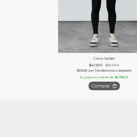
Calza Spider
$41.990
$59.990
$33.592
con
Transferencia o depósito
6
cuotas sin interés de
$6.998,33
Comprar