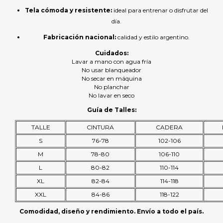
Tela cómoda y resistente:
ideal para entrenar o disfrutar del
día.
Fabricación nacional:
calidad y estilo argentino.
Cuidados:
Lavar a mano con agua fría
No usar blanqueador
No secar en máquina
No planchar
No lavar en seco
Guía de Talles:
TALLE
CINTURA
CADERA
S
76-78
102-106
M
78-80
106-110
L
80-82
110-114
XL
82-84
114-118
XXL
84-86
118-122
Comodidad, diseño y rendimiento. Envío a todo el país.