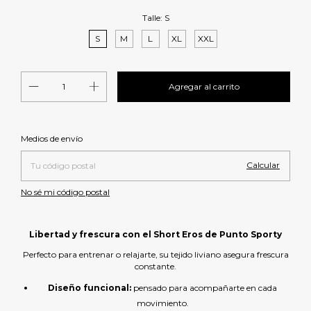
Talle:
S
S
M
L
XL
XXL
Cambiar CP
Entregas para el CP:
Medios de envío
Calcular
No sé mi código postal
Libertad y frescura con el Short Eros de Punto Sporty
Perfecto para entrenar o relajarte, su tejido liviano asegura frescura
constante.
Diseño funcional:
pensado para acompañarte en cada
movimiento.