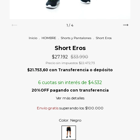
1
/
4
Inicio
.
HOMBRE
.
Shorts y Pantalones
.
Short Eros
Short Eros
$27.192
$33.990
Precio sin impuestos
$22.472,73
$21.753,60
con
Transferencia o depósito
6
cuotas sin interés de
$4.532
Ver más detalles
Envío gratis
superando los
$100.000
Color:
Negro