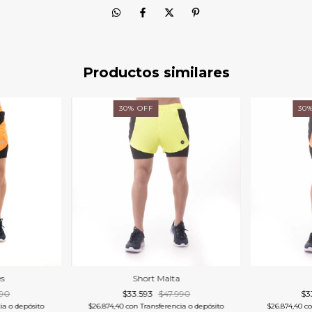
Productos similares
30
%
OFF
30
Short Malta
s
$33.593
$47.990
$3
990
$26.874,40
con
Transferencia o depósito
$26.874,40
c
ia o depósito