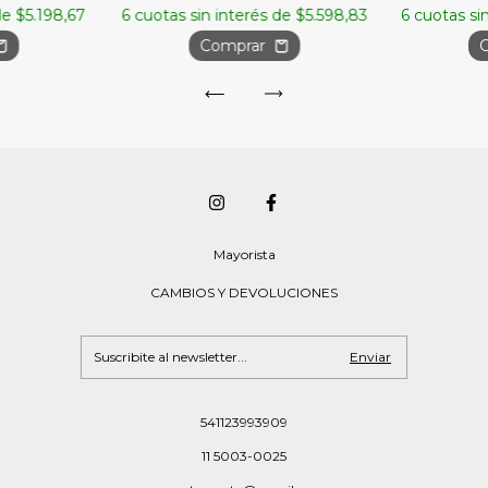
6
cuotas sin interés de
$5.598,83
6
cuotas si
 de
$5.198,67
Comprar
Mayorista
CAMBIOS Y DEVOLUCIONES
541123993909
11 5003-0025