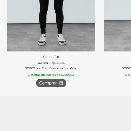
Calza Fur
$41.990
$59.990
$33.592
con
Transferencia o depósito
$33.5
6
cuotas sin interés de
$6.998,33
6
cu
Comprar