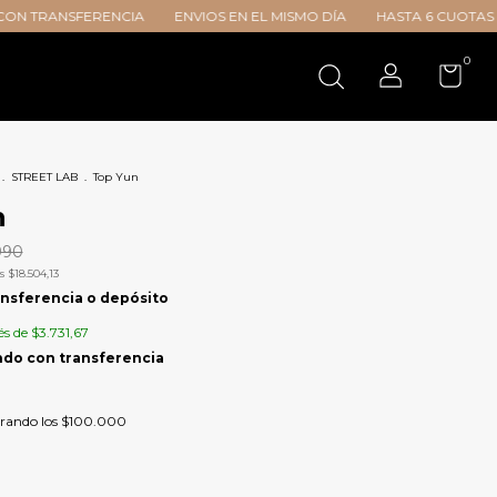
NCIA
ENVIOS EN EL MISMO DÍA
HASTA 6 CUOTAS SIN INTERÉS
2
0
.
STREET LAB
.
Top Yun
n
990
os
$18.504,13
nsferencia o depósito
és de
$3.731,67
rando los
$100.000