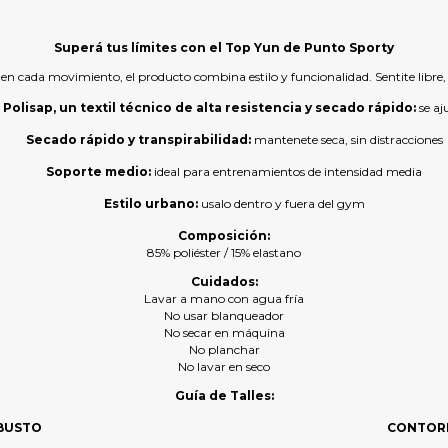
Superá tus límites con el Top Yun de Punto Sporty
 cada movimiento, el producto combina estilo y funcionalidad. Sentite libre, 
olisap, un textil técnico de alta resistencia y secado rápido:
se aj
Secado rápido y transpirabilidad:
mantenete seca, sin distracciones
Soporte medio:
ideal para entrenamientos de intensidad media
Estilo urbano:
usalo dentro y fuera del gym
Composición:
85% poliéster / 15% elastano
Cuidados:
Lavar a mano con agua fría
No usar blanqueador
No secar en máquina
No planchar
No lavar en seco
Guía de Talles:
BUSTO
CONTOR