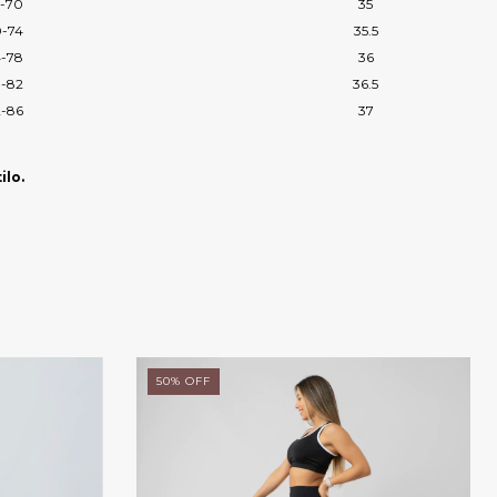
-70
35
-74
35.5
4-78
36
-82
36.5
-86
37
ilo.
50
%
OFF