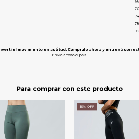
66
70
7
78
8
82
vertí el movimiento en actitud. Compralo ahora y entrená con est
Envío a todo el país.
Para comprar con este producto
15
%
OFF