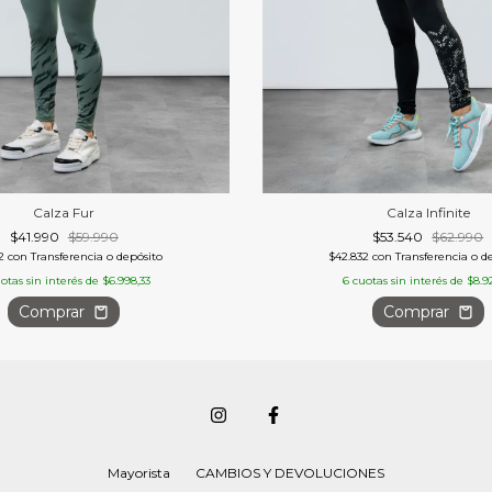
Calza Fur
Calza Infinite
$41.990
$59.990
$53.540
$62.990
92
con
Transferencia o depósito
$42.832
con
Transferencia o d
otas sin interés de
$6.998,33
6
cuotas sin interés de
$8.9
Comprar
Comprar
Mayorista
CAMBIOS Y DEVOLUCIONES