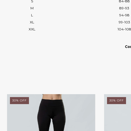
S
84-88
M
89-93
L
94-98
XL
99-103
XXL
104-10
Con
30
%
OFF
30
%
OFF