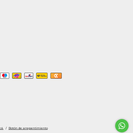
cá.
/
Botón de arrepentimiento