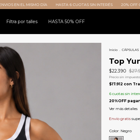
SMO DÍA
HASTA 6 CUOTAS SIN INTERÉS
20% OFF CON TRANSFERE
Filtra por talles
HASTA 50% OFF
Inicio
.
CÁPSULAS
Top Yu
$22.390
$27.
Precio sin impuest
$17.912
con
Tra
6
cuotas sin inter
Ver más detalles
Envío gratis
supe
Color:
Negro