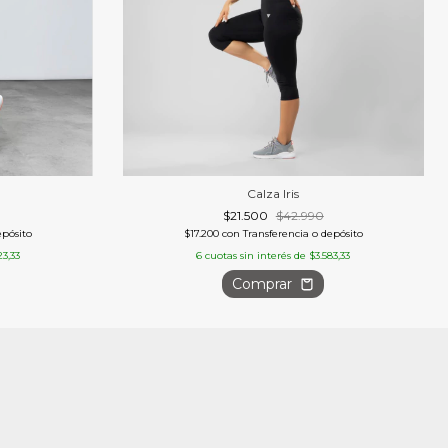
Calza Iris
$21.500
$42.990
$17.200
con
Transferencia o depósito
epósito
6
cuotas sin interés de
$3.583,33
23,33
Comprar