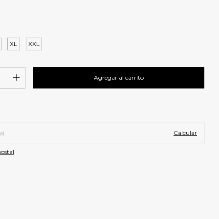
XL
XXL
Cambiar CP
 CP:
Calcular
ostal