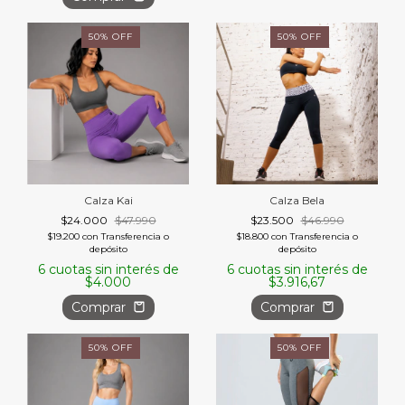
50
%
OFF
50
%
OFF
Calza Kai
Calza Bela
$24.000
$47.990
$23.500
$46.990
$19.200
con
Transferencia o
$18.800
con
Transferencia o
depósito
depósito
6
cuotas sin interés de
6
cuotas sin interés de
$4.000
$3.916,67
Comprar
Comprar
50
%
OFF
50
%
OFF