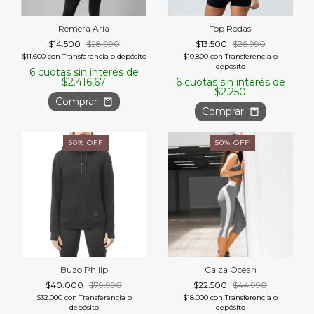
Remera Aria
Top Rodas
$14.500
$28.990
$13.500
$26.990
$11.600
con
Transferencia o depósito
$10.800
con
Transferencia o
depósito
6
cuotas sin interés de
$2.416,67
6
cuotas sin interés de
$2.250
Comprar
Comprar
50
%
OFF
50
%
OFF
Buzo Philip
Calza Ocean
$40.000
$79.990
$22.500
$44.990
$32.000
con
Transferencia o
$18.000
con
Transferencia o
depósito
depósito