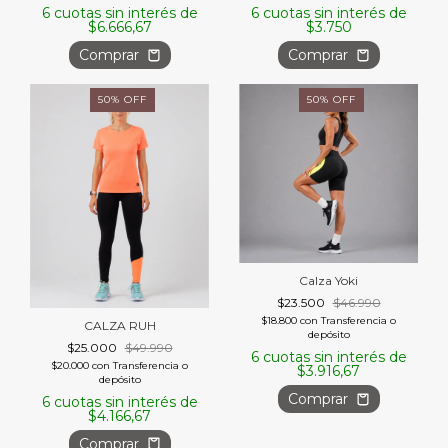
6
cuotas sin interés de
6
cuotas sin interés de
$6.666,67
$3.750
Comprar
Comprar
50
%
OFF
50
%
OFF
Calza Yoki
$23.500
$46.990
$18.800
con
Transferencia o
CALZA RUH
depósito
$25.000
$49.990
6
cuotas sin interés de
$20.000
con
Transferencia o
$3.916,67
depósito
Comprar
6
cuotas sin interés de
$4.166,67
Comprar