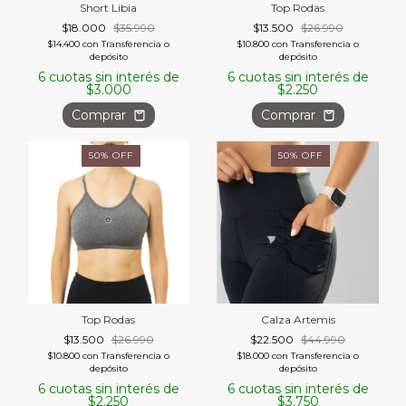
Short Libia
Top Rodas
$18.000
$35.990
$13.500
$26.990
$14.400
con
Transferencia o
$10.800
con
Transferencia o
depósito
depósito
6
cuotas sin interés de
6
cuotas sin interés de
$3.000
$2.250
Comprar
Comprar
50
%
OFF
50
%
OFF
Top Rodas
Calza Artemis
$13.500
$26.990
$22.500
$44.990
$10.800
con
Transferencia o
$18.000
con
Transferencia o
depósito
depósito
6
cuotas sin interés de
6
cuotas sin interés de
$2.250
$3.750