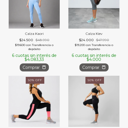
Calza Kaori
Calza Kiev
$24.500
$48.990
$24.000
$47.990
$19.600
con
Transferencia o
$19.200
con
Transferencia o
depósito
depósito
6
cuotas sin interés de
6
cuotas sin interés de
$4.083,33
$4.000
Comprar
Comprar
50
%
OFF
50
%
OFF