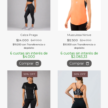
Calza Praga
Musculosa Ninive
$24.000
$47.990
$12.500
$24.990
$19.200
con
Transferencia o
$10.000
con
Transferencia o
depósito
depósito
6
cuotas sin interés de
6
cuotas sin interés de
$4.000
$2.083,33
Comprar
Comprar
50
%
OFF
50
%
OFF