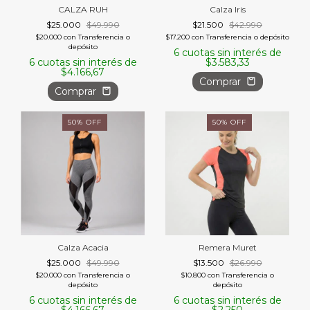
CALZA RUH
Calza Iris
$25.000
$49.990
$21.500
$42.990
$20.000
con
Transferencia o
$17.200
con
Transferencia o depósito
depósito
6
cuotas sin interés de
6
cuotas sin interés de
$3.583,33
$4.166,67
Comprar
Comprar
50
%
OFF
50
%
OFF
Calza Acacia
Remera Muret
$25.000
$49.990
$13.500
$26.990
$20.000
con
Transferencia o
$10.800
con
Transferencia o
depósito
depósito
6
cuotas sin interés de
6
cuotas sin interés de
$4.166,67
$2.250