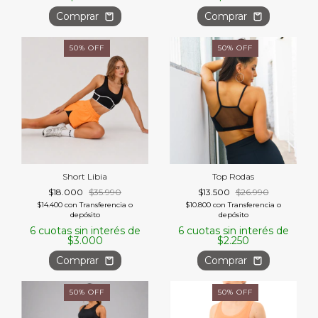
Comprar
Comprar
50
%
OFF
50
%
OFF
Short Libia
Top Rodas
$18.000
$35.990
$13.500
$26.990
$14.400
con
Transferencia o
$10.800
con
Transferencia o
depósito
depósito
6
cuotas sin interés de
6
cuotas sin interés de
$3.000
$2.250
Comprar
Comprar
50
%
OFF
50
%
OFF