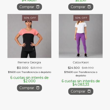
Comprar
Comprar
50
%
OFF
50
%
OFF
Remera Georgia
Calza Kaori
$12.000
$23.990
$24.500
$48.990
$9.600
con
Transferencia o depósito
$19.600
con
Transferencia o
depósito
6
cuotas sin interés de
$2.000
6
cuotas sin interés de
$4.083,33
Comprar
Comprar